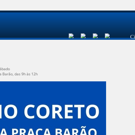
C
sábado
a Barão, das 9h às 12h