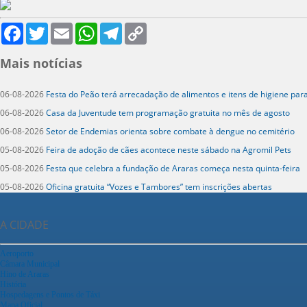
Facebook
Twitter
Email
WhatsApp
Telegram
Copy
Link
Mais notícias
06-08-2026
Festa do Peão terá arrecadação de alimentos e itens de higiene par
06-08-2026
Casa da Juventude tem programação gratuita no mês de agosto
06-08-2026
Setor de Endemias orienta sobre combate à dengue no cemitério
05-08-2026
Feira de adoção de cães acontece neste sábado na Agromil Pets
05-08-2026
Festa que celebra a fundação de Araras começa nesta quinta-feira
05-08-2026
Oficina gratuita “Vozes e Tambores” tem inscrições abertas
A CIDADE
Aeroporto
Câmara Municipal
Hino de Araras
História
Hospedagens e Pontos de Táxi
Mapa Oficial