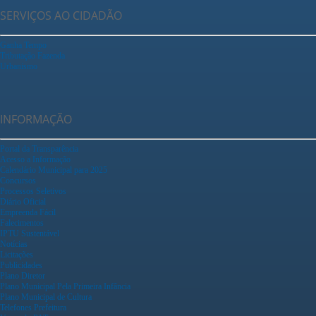
SERVIÇOS AO CIDADÃO
Ganha Tempo
Tributação Fazenda
Urbanismo
INFORMAÇÃO
Portal da Transparência
Acesso a Informação
Calendário Municipal para 2025
Concursos
Processos Seletivos
Diário Oficial
Empreenda Fácil
Falecimentos
IPTU Sustentável
Notícias
Licitações
Publicidades
Plano Diretor
Plano Municipal Pela Primeira Infância
Plano Municipal de Cultura
Telefones Prefeitura