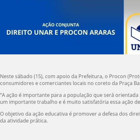
Neste sábado (15), com apoio da Prefeitura, o Procon (Pro
consumidores e comerciantes locais no coreto da Praça Bar
“A ação é importante para a população que será orientada 
um importante trabalho e é muito satisfatória essa ação de
O objetivo da ação educativa é promover a defesa dos dir
da atividade prática.