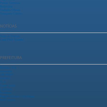
Pontos Turísticos
Rodoviária
Símbolos Oficiais
Transporte Coletivo
NOTÍCIAS
Todas as Notícias
Canal PMA Youtube
PREFEITURA
Prefeito e Vice
Secretarias
ARAPREV
SAEMA
TCA
Fundo Social
Legislação
Ouvidoria
Registrar Acesso a Informação
Fale Conosco