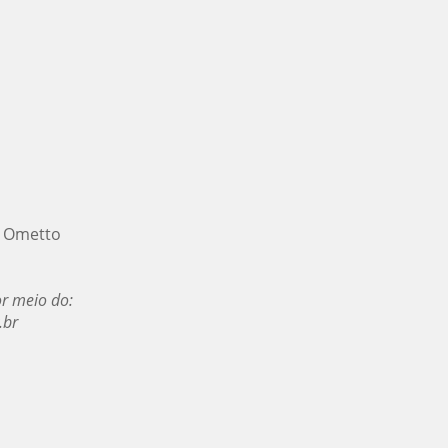
sé Ometto
r meio do:
.br