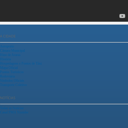
A CIDADE
Aeroporto
Câmara Municipal
Hino de Araras
História
Hospedagens e Pontos de Táxi
Mapa Oficial
Pontos Turísticos
Rodoviária
Símbolos Oficiais
Transporte Coletivo
NOTÍCIAS
Todas as Notícias
Canal PMA Youtube