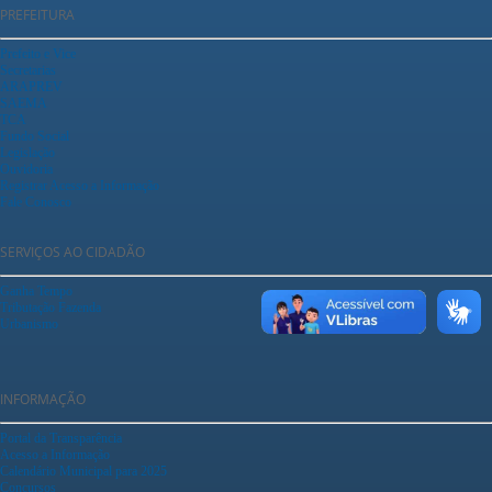
PREFEITURA
Prefeito e Vice
Secretarias
ARAPREV
SAEMA
TCA
Fundo Social
Legislação
Ouvidoria
Registrar Acesso a Informação
Fale Conosco
SERVIÇOS AO CIDADÃO
Ganha Tempo
Tributação Fazenda
Urbanismo
INFORMAÇÃO
Portal da Transparência
Acesso a Informação
Calendário Municipal para 2025
Concursos