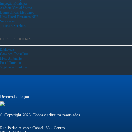
Inspeção Municipal
Agência Virtual Saema
Diário Oficial Eletrônico
Nota Fiscal Eletrônica NFE
Servidores
Todos os Serviços
HOTSITES OFICIAIS
Biblioteca
Casa dos Conselhos
Meio Ambiente
Portal Turismo
Vigilância Sanitária
Desenvolvido por:
© Copyright 2026. Todos os direitos reservados.
Rua Pedro Álvares Cabral, 83 - Centro