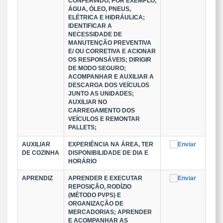
CONFERINDO, POR EXEMPLO,
ÁGUA, ÓLEO, PNEUS,
ELÉTRICA E HIDRÁULICA;
IDENTIFICAR A
NECESSIDADE DE
MANUTENÇÃO PREVENTIVA
E/ OU CORRETIVA E ACIONAR
OS RESPONSÁVEIS; DIRIGIR
DE MODO SEGURO;
ACOMPANHAR E AUXILIAR A
DESCARGA DOS VEÍCULOS
JUNTO AS UNIDADES;
AUXILIAR NO
CARREGAMENTO DOS
VEÍCULOS E REMONTAR
PALLETS;
AUXILIAR
EXPERIÊNCIA NA ÁREA, TER
DE COZINHA
DISPONIBILIDADE DE DIA E
HORÁRIO
APRENDIZ
APRENDER E EXECUTAR
REPOSIÇÃO, RODÍZIO
(MÉTODO PVPS) E
ORGANIZAÇÃO DE
MERCADORIAS; APRENDER
E ACOMPANHAR AS