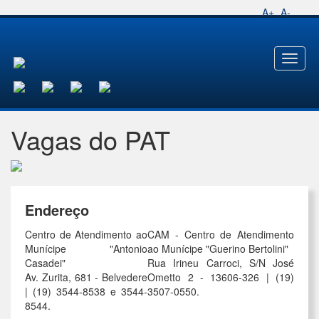
A+
A-
Toggl
naviga
Vagas do PAT
Endereço
Centro de Atendimento ao
CAM - Centro de Atendimento
Munícipe "Antonio
ao Munícipe "Guerino Bertolini"
Casadei"
Rua Irineu Carroci, S/N José
Av. Zurita, 681 - Belvedere
Ometto 2 - 13606-326 | (19)
| (19) 3544-8538 e 3544-
3507-0550.
8544.