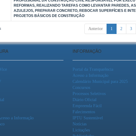
PROFISSIONAL DA CONSTRUÇÃO CIVIL RESPONSÁVEL POR EXECU
REFORMAS, REALIZANDO TAREFAS COMO LEVANTAR PAREDES, AS
AZULEJOS, PREPARAR CONCRETO, REBOCAR SUPERFÍCIES E INT
PROJETOS BÁSICOS DE CONSTRUÇÃO
s
Anterior
1
2
3
TURA
INFORMAÇÃO
 Vice
Portal da Transparência
Acesso a Informação
V
Calendário Municipal para 2025
Concursos
Processos Seletivos
ial
Diário Oficial
Empreenda Fácil
Falecimentos
Acesso a Informação
IPTU Sustentável
sco
Notícias
Licitações