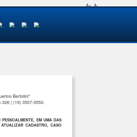
A+
A-
rino Bertolini"
6-326 | (19) 3507-0550.
R PESSOALMENTE, EM UMA DAS
A ATUALIZAR CADASTRO, CASO