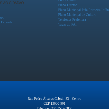
Publicidades
S AO CIDADÃO
Plano Diretor
Plano Municipal Pela Primeira Infân
Plano Municipal de Cultura
mpo
Telefones Prefeitura
o Fazenda
Vagas do PAT
o
Rua Pedro Álvares Cabral, 83 - Centro
CEP 13600-901
Telefone: (19) 3547-3000