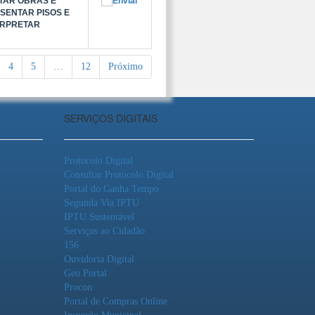
TAR OBRAS E
SENTAR PISOS E
ERPRETAR
4
5
…
12
Próximo
SERVIÇOS DIGITAIS
Protocolo Digital
Consultar Protocolo Digital
Portal do Ganha Tempo
Segunda Via IPTU
IPTU Sustentável
Serviços ao Cidadão
156
Ouvidoria Digital
Geo Portal
Procon
Portal de Compras Online