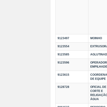
9123497
MOINHO
9123554
EXTRUSOR
9123585
AGLUTINA
9123596
OPERADOR
EMPILHADE
9123615
COORDEN
DE EQUIPE
9128728
OFICIAL DE
CORTE E
RELIGAÇÃO
ÁGUA