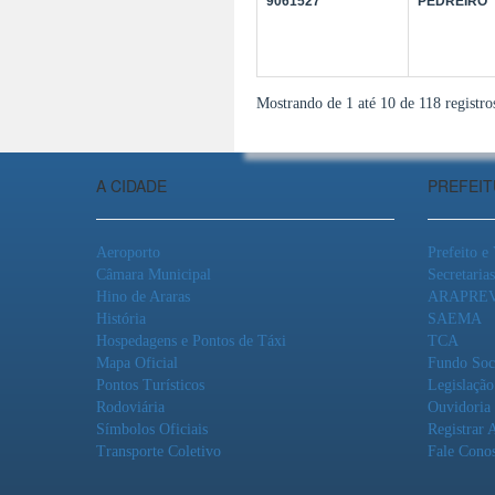
9061527
PEDREIRO
Mostrando de 1 até 10 de 118 registro
A CIDADE
PREFEI
Aeroporto
Prefeito e
Câmara Municipal
Secretarias
Hino de Araras
ARAPRE
História
SAEMA
Hospedagens e Pontos de Táxi
TCA
Mapa Oficial
Fundo Soc
Pontos Turísticos
Legislação
Rodoviária
Ouvidoria
Símbolos Oficiais
Registrar 
Transporte Coletivo
Fale Cono