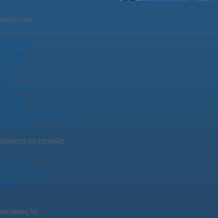
PREFEITURA
Prefeito e Vice
Secretarias
ARAPREV
SAEMA
TCA
Fundo Social
Legislação
Ouvidoria
Registrar Acesso a Informação
Fale Conosco
SERVIÇOS AO CIDADÃO
Ganha Tempo
Tributação Fazenda
Urbanismo
INFORMAÇÃO