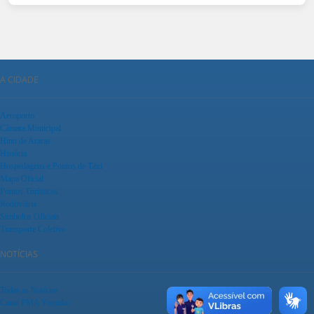
A CIDADE
Aeroporto
Câmara Municipal
Hino de Araras
História
Hospedagens e Pontos de Táxi
Mapa Oficial
Pontos Turísticos
Rodoviária
Símbolos Oficiais
Transporte Coletivo
NOTÍCIAS
Todas as Notícias
Canal PMA Youtube